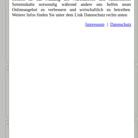
Tier Witze Nr.: 4748
Seiteninhalte notwendig während andere uns helfen unser
Onlineangebot zu verbessern und wirtschaftlich zu betreiben.
erlegen zwei Mäuse einen Elefanten, sagt die eine: "du, den
Weitere Infos finden Sie unter dem Link Datenschutz rechts unten.
kriegen wir allein nich weg, ich geh und hol Verstärkung!" sie
kommt nach Stunden wieder mit 50 andern Mäusen, ist aber
Impressum
|
Datenschutz
nur noch ihre Kollegin da. "Ey wo ist der Elefant?" -
"Abgehaun" "is doch gar nich wahr, du kaust ja noch
1
2
3
4
5 Punkte
Tier Witze Nr.: 4678
Der kleine Igel hat sich verlaufen. Als er gegen einen Kaktus
rennt, fragt er weinerlich: "Bist du es, Papi?"
1
2
3
4
5 Punkte
Tier Witze Nr.: 4661
Eine Zecke trifft die andere, die eine ist vollgefressen, die