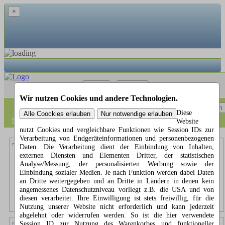
×
Menü
Suchen
Wir nutzen Cookies und andere Technologien.
Menü
Suchen
Diese
Startseite
»
Tierwitze
Website
nutzt Cookies und vergleichbare Funktionen wie Session IDs zur
Verarbeitung von Endgeräteinformationen und personenbezogenen
Tier Witze Nr.: 4753
Daten. Die Verarbeitung dient der Einbindung von Inhalten,
externen Diensten und Elementen Dritter, der statistischen
Analyse/Messung, der personalisierten Werbung sowie der
Sagt der Hahn zum Huhn: "Wie möchtest du dein Ei heute?"
Einbindung sozialer Medien. Je nach Funktion werden dabei Daten
an Dritte weitergegeben und an Dritte in Ländern in denen kein
1
2
3
4
5 Punkte
angemessenes Datenschutzniveau vorliegt z.B. die USA und von
diesen verarbeitet. Ihre Einwilligung ist stets freiwillig, für die
Nutzung unserer Website nicht erforderlich und kann jederzeit
abgelehnt oder widerrufen werden. So ist die hier verwendete
Session ID zur Nutzung des Warenkorbes und funktioneller