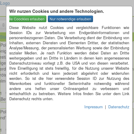
Wir nutzen Cookies und andere Technologien.
Menü
Suchen
Diese Website nutzt Cookies und vergleichbare Funktionen wie
Session IDs zur Verarbeitung von Endgeräteinformationen und
Startseite
»
Politikwitze
personenbezogenen Daten. Die Verarbeitung dient der Einbindung von
Inhalten, externen Diensten und Elementen Dritter, der statistischen
Politiger Witze Nr.: 4709
Analyse/Messung, der personalisierten Werbung sowie der Einbindung
nigin Elisabeth auf Deutschlandbesuch. Helmut Kohl reist mit ihr zum
sozialer Medien. Je nach Funktion werden dabei Daten an Dritte
stüt Zoppenbroich, um ihr einen der berühmten Zuchthengste zu
weitergegeben und an Dritte in Ländern in denen kein angemessenes
igen. Während eines gemeinsamen Ausritts auf dem Gestüt läßt das
Datenschutzniveau vorliegt z.B. die USA und von diesen verarbeitet.
Ihre Einwilligung ist stets freiwillig, für die Nutzung unserer Website
erd der Queen plötzlich mit gewaltigem Lärm einen fahren. Die Königin
nicht erforderlich und kann jederzeit abgelehnt oder widerrufen
rötet schamhaft und sagt: "Oh, wir sind sehr peinlich berührt!" Darauf
werden. So ist die hier verwendete Session ID zur Nutzung des
lmut: "Tatsächlich? Ich dachte, es war das Pferd..."
Warenkorbes und funktioneller Seiteninhalte notwendig während
andere uns helfen unser Onlineangebot zu verbessern und
1
2
3
4
5 Punkte
wirtschaftlich zu betreiben. Weitere Infos finden Sie unter dem Link
Datenschutz rechts unten.
Impressum
|
Datenschutz
Politiger Witze Nr.: 4656
nd? Was hast du gewählt?" "FDP." "Ach DU warst das!"
1
2
3
4
5 Punkte